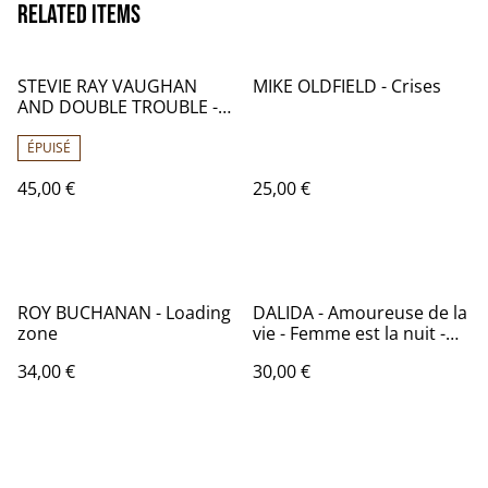
Related items
STEVIE RAY VAUGHAN
MIKE OLDFIELD - Crises
AND DOUBLE TROUBLE -
Texas Flood - Pays-Bas
1983 - Audio: NM -EPIC
ÉPUISÉ
EPC 25534
45,00 €
25,00 €
ROY BUCHANAN - Loading
DALIDA - Amoureuse de la
zone
vie - Femme est la nuit -
France - 1976 - Audio: NM -
34,00 €
30,00 €
Orlando International
Shows IS 39 715