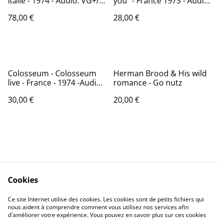
Italie - 1974 - Audio: VG+/
you" - France 1973 - Audio:
CBS S 64576
NM - MERCURY 9299 645
78,00 €
28,00 €
Colosseum - Colosseum
Herman Brood & His wild
live - France - 1974 -Audio:
romance - Go nutz
NM - BRONZE BRO 6001
30,00 €
20,00 €
Cookies
Contactez-nous
Conditions
Politique de
Politique de cookies
Ce site Internet utilise des cookies. Les cookies sont de petits fichiers qui
nous aident à comprendre comment vous utilisez nos services afin
confidentialité
d'améliorer votre expérience. Vous pouvez en savoir plus sur ces cookies
Calendrier: