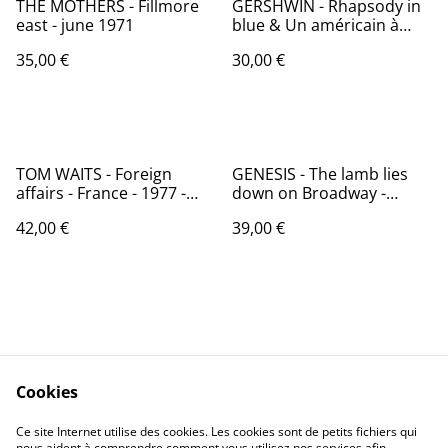
THE MOTHERS - Fillmore
GERSHWIN - Rhapsody in
east - june 1971
blue & Un américain à
Paris - France - 197? -
35,00 €
30,00 €
Audio: NM - VEGA 16.071
TOM WAITS - Foreign
GENESIS - The lamb lies
affairs - France - 1977 -
down on Broadway -
Audio: NM - ASYLUM
France - 1974 - Audio: NM -
42,00 €
39,00 €
RECORDS 53 068
Charisma 9299 257
Cookies
Contactez-nous
Conditions
Politique de
Politique de cookies
Ce site Internet utilise des cookies. Les cookies sont de petits fichiers qui
nous aident à comprendre comment vous utilisez nos services afin