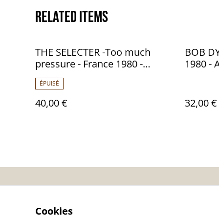
Related items
THE SELECTER -Too much
BOB DY
pressure - France 1980 -
1980 - 
Audio: NM - CHRYSALIS 6307
ÉPUISÉ
693
40,00 €
32,00 €
Contactez-nous
Co
Cookies