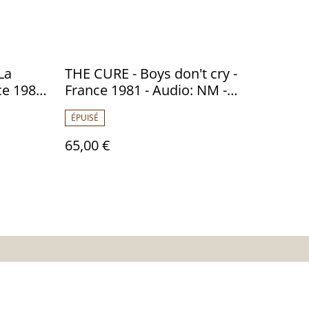
La
THE CURE - Boys don't cry -
ce 1983
France 1981 - Audio: NM -
 813
FICTION RECORDS 2442 178
ÉPUISÉ
65,00 €
es
Calendrier:
Brocantes,Bourse...