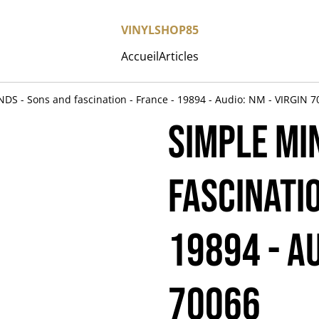
VINYLSHOP85
Accueil
Articles
DS - Sons and fascination - France - 19894 - Audio: NM - VIRGIN 
SIMPLE MI
fascinatio
19894 - Au
70066