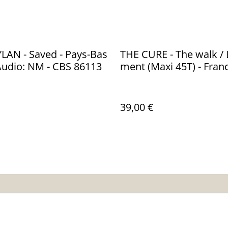
LAN - Saved - Pays-Bas
THE CURE - The walk / 
Audio: NM - CBS 86113
ment (Maxi 45T) - Fran
-Audio: NM - POLYDOR
715
39,00 €
nditions
Politique de
Politique de cooki
confidentialité