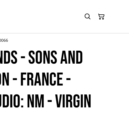
70066
NDS - Sons and
n - France -
dio: NM - VIRGIN