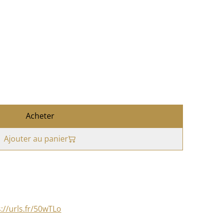
Acheter
Ajouter au panier
://urls.fr/50wTLo