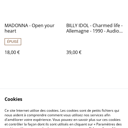
MADONNA - Open your
BILLY IDOL - Charmed life -
heart
Allemagne - 1990 - Audio:
NM - Chrysalis 210 644
ÉPUISÉ
18,00 €
39,00 €
Cookies
Contactez-nous
Conditions
Politique de
Politique de cookies
Ce site Internet utilise des cookies. Les cookies sont de petits fichiers qui
nous aident à comprendre comment vous utilisez nos services afin
confidentialité
d'améliorer votre expérience. Vous pouvez en savoir plus sur ces cookies
Calendrier:
et contrôler la façon dont ils sont utilisés en cliquant sur « Paramètres des
Brocantes,Bourse...