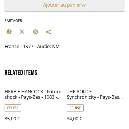
Ajouter au panier
PARTAGER
France - 1977 - Audio: NM
Related items
HERBIE HANCOCK - Future
THE POLICE -
shock - Pays-Bas - 1983 -
Synchronicity - Pays-Bas
Audio: NM - CBS 25540
1983 -Audio: NM - A&M
AMLX 63735
ÉPUISÉ
ÉPUISÉ
35,00 €
34,00 €