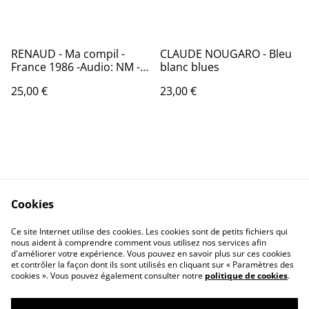
RENAUD - Ma compil -
CLAUDE NOUGARO - Bleu
France 1986 -Audio: NM -
blanc blues
POLYDOR 831 161
25,00 €
23,00 €
Cookies
Contactez-nous
Conditions
Politique de
Politique de cookies
Ce site Internet utilise des cookies. Les cookies sont de petits fichiers qui
nous aident à comprendre comment vous utilisez nos services afin
confidentialité
d'améliorer votre expérience. Vous pouvez en savoir plus sur ces cookies
Calendrier:
et contrôler la façon dont ils sont utilisés en cliquant sur « Paramètres des
Brocantes,Bourse...
cookies ». Vous pouvez également consulter notre
politique de cookies
.