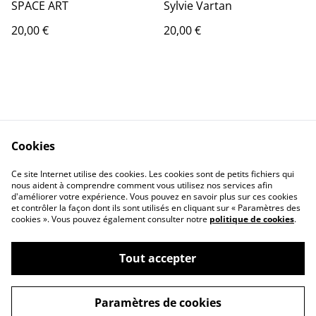
SPACE ART
Sylvie Vartan
20,00 €
20,00 €
Cookies
Contactez-nous
Conditions
Politique de
Politique de cookies
Ce site Internet utilise des cookies. Les cookies sont de petits fichiers qui
nous aident à comprendre comment vous utilisez nos services afin
confidentialité
d'améliorer votre expérience. Vous pouvez en savoir plus sur ces cookies
Calendrier:
et contrôler la façon dont ils sont utilisés en cliquant sur « Paramètres des
Brocantes,Bourse...
cookies ». Vous pouvez également consulter notre
politique de cookies
.
Tout accepter
©
2026
VINYLSHOP85
Paramètres de cookies
powered by