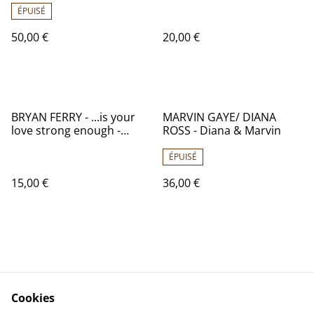
ABKCO 018771900313
BARCLAY 90 332
ÉPUISÉ
50,00 €
20,00 €
BRYAN FERRY - ...is your
MARVIN GAYE/ DIANA
love strong enough -
ROSS - Diana & Marvin
France - 1986 - Audio: NM-
EG – 883 803-1
ÉPUISÉ
15,00 €
36,00 €
Cookies
Contactez-nous
Conditions