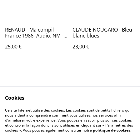
RENAUD - Ma compil -
CLAUDE NOUGARO - Bleu
France 1986 -Audio: NM -
blanc blues
POLYDOR 831 161
25,00 €
23,00 €
Cookies
Contactez-nous
Conditions
Politique de
Politique de cookies
Ce site Internet utilise des cookies. Les cookies sont de petits fichiers qui
nous aident à comprendre comment vous utilisez nos services afin
confidentialité
d'améliorer votre expérience. Vous pouvez en savoir plus sur ces cookies
Calendrier:
et contrôler la façon dont ils sont utilisés en cliquant sur « Paramètres des
Brocantes,Bourse...
cookies ». Vous pouvez également consulter notre
politique de cookies
.