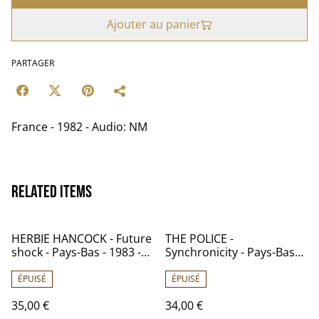
Ajouter au panier
PARTAGER
France - 1982 - Audio: NM
Related items
HERBIE HANCOCK - Future
THE POLICE -
shock - Pays-Bas - 1983 -
Synchronicity - Pays-Bas
Audio: NM - CBS 25540
1983 -Audio: NM - A&M
AMLX 63735
ÉPUISÉ
ÉPUISÉ
35,00 €
34,00 €