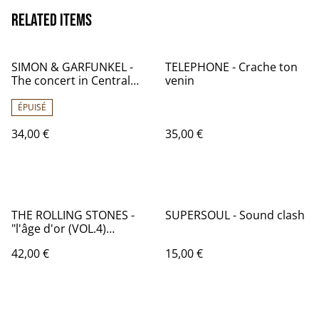
Related items
SIMON & GARFUNKEL -
TELEPHONE - Crache ton
The concert in Central
venin
Park - Pays-Bas 1982 -
Audio: NM+ - GEFFEN
ÉPUISÉ
RECORDS GEF 88575
34,00 €
35,00 €
THE ROLLING STONES -
SUPERSOUL - Sound clash
"l'âge d'or (VOL.4)
Satisfaction - France 1973
42,00 €
15,00 €
- Audio : NM - DECCA
278.016