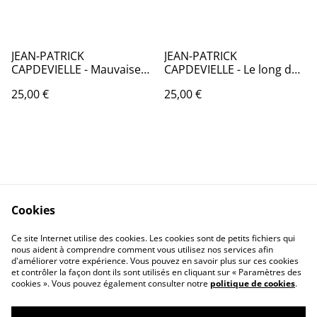
JEAN-PATRICK
JEAN-PATRICK
CAPDEVIELLE - Mauvaises
CAPDEVIELLE - Le long de
fréquentations
la jetée - France - 1981 -
25,00 €
25,00 €
Audio: NM - CBS 85360
Cookies
Contactez-nous
Conditions
Politique de
Politique de cookies
Ce site Internet utilise des cookies. Les cookies sont de petits fichiers qui
nous aident à comprendre comment vous utilisez nos services afin
confidentialité
d'améliorer votre expérience. Vous pouvez en savoir plus sur ces cookies
Calendrier:
et contrôler la façon dont ils sont utilisés en cliquant sur « Paramètres des
Brocantes,Bourse...
cookies ». Vous pouvez également consulter notre
politique de cookies
.