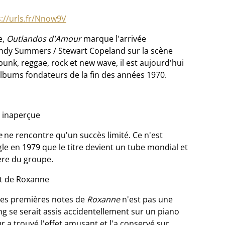
s://urls.fr/Nnow9V
e,
Outlandos d'Amour
marque l'arrivée
 Andy Summers / Stewart Copeland sur la scène
unk, reggae, rock et new wave, il est aujourd'hui
lbums fondateurs de la fin des années 1970.
r inaperçue
e
ne rencontre qu'un succès limité. Ce n'est
gle en 1979 que le titre devient un tube mondial et
ère du groupe.
ut de Roxanne
 les premières notes de
Roxanne
n'est pas une
ing se serait assis accidentellement sur un piano
r a trouvé l'effet amusant et l'a conservé sur