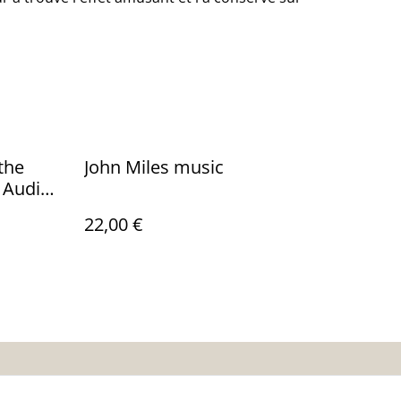
the
John Miles music
 Audio:
0
22,00 €
es
Calendrier: