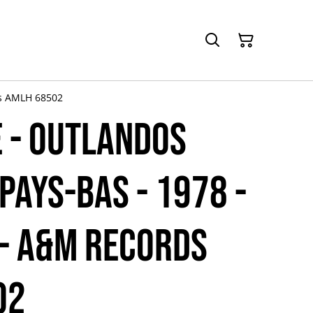
ds AMLH 68502
E - Outlandos
Pays-Bas - 1978 -
 - A&M Records
02