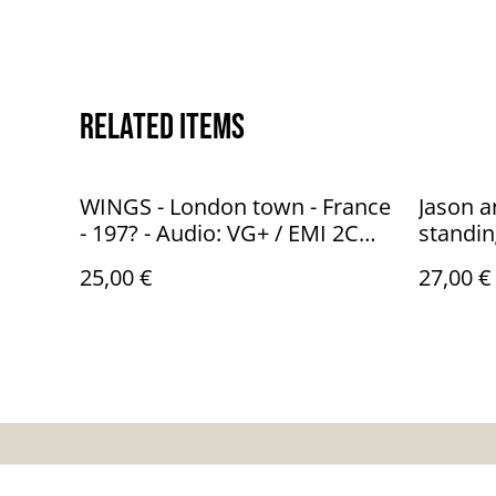
Related items
WINGS - London town - France
Jason an
- 197? - Audio: VG+ / EMI 2C
standin
068 - 60521
NM EMI
25,00 €
27,00 €
Contactez-nous
Co