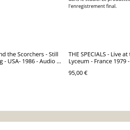
l'enregistrement final.
d the Scorchers - Still
THE SPECIALS - Live at 
g - USA- 1986 - Audio -
Lyceum - France 1979 -
 ST-17219
VG - CHRYSALIS RS 918
95,00 €
nditions
Politique de
Politique de cooki