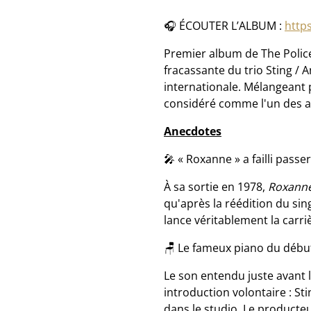
🎧 ÉCOUTER L’ALBUM :
http
Premier album de The Polic
fracassante du trio Sting /
internationale. Mélangeant p
considéré comme l'un des a
Anecdotes
🎤 « Roxanne » a failli passe
À sa sortie en 1978,
Roxann
qu'après la réédition du sin
lance véritablement la carri
🪑 Le fameux piano du déb
Le son entendu juste avant
introduction volontaire : St
dans le studio. Le producteu