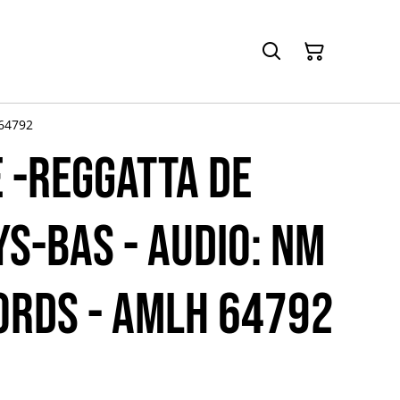
 64792
E -Reggatta de
ys-Bas - Audio: NM
ords - AMLH 64792