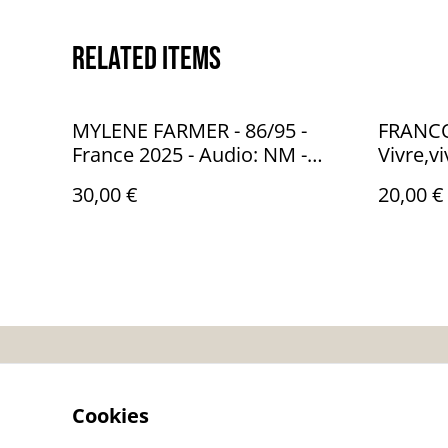
Related items
MYLENE FARMER - 86/95 -
FRANCO
France 2025 - Audio: NM -
Vivre,vi
POLYDOR 88529-9
Audio:
30,00 €
20,00 €
834226
Contactez-nous
Co
Cookies