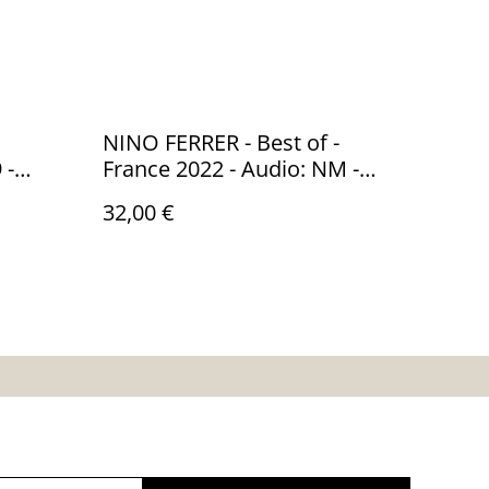
NINO FERRER - Best of -
 -
France 2022 - Audio: NM -
: NM -
BARCLAY 4586975
32,00 €
es
Calendrier:
Brocantes,Bourse...