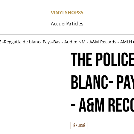
VINYLSHOP85
Accueil
Articles
 -Reggatta de blanc- Pays-Bas - Audio: NM - A&M Records - AMLH
THE POLIC
blanc- Pa
- A&M Rec
ÉPUISÉ