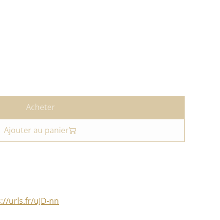
Acheter
Ajouter au panier
://urls.fr/uJD-nn