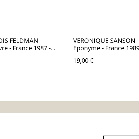
IS FELDMAN -
VERONIQUE SANSON -
vre - France 1987 -
Eponyme - France 1989
 NM - PHONOGRAM
ELEKTRA 240 658Audio
19,00 €
nditions
Politique de
Politique de cooki
confidentialité