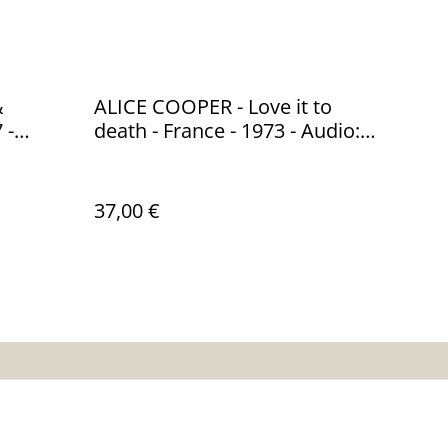
&
ALICE COOPER - Love it to
 -
death - France - 1973 - Audio:
s 56365
VG -WB Records 46177
37,00 €
es
Calendrier:
Brocantes,Bourse...