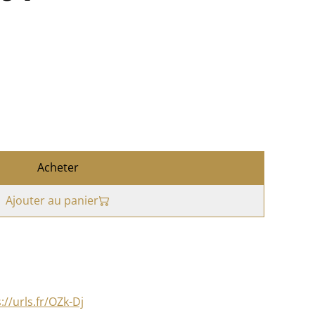
Acheter
Ajouter au panier
://urls.fr/OZk-Dj