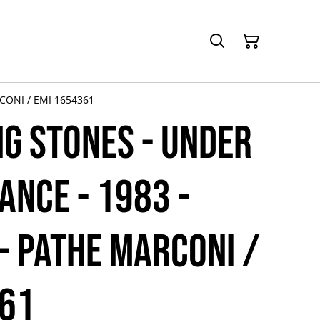
RCONI / EMI 1654361
NG STONES - Under
ance - 1983 -
 - PATHE MARCONI /
361