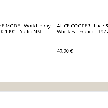
E MODE - World in my
ALICE COOPER - Lace 
UK 1990 - Audio:NM -
Whiskey - France - 1977
12 Bong 20
Audio: NM - WB record
40,00 €
nditions
Politique de
Politique de cooki
confidentialité