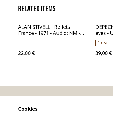
Related items
ALAN STIVELL - Reflets -
DEPECH
France - 1971 - Audio: NM -
eyes - 
Fontana 6399008
Mute – 
ÉPUISÉ
22,00 €
39,00 €
Contactez-nous
Co
Cookies