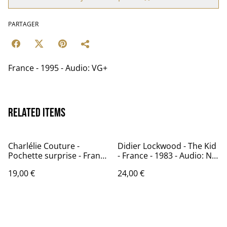
PARTAGER
France - 1995 - Audio: VG+
Related items
Charlélie Couture -
Didier Lockwood - The Kid
Pochette surprise - France
- France - 1983 - Audio: NM
- 1981 - Audio: VG+ - Island
- JMS 024
19,00 €
24,00 €
6313 145