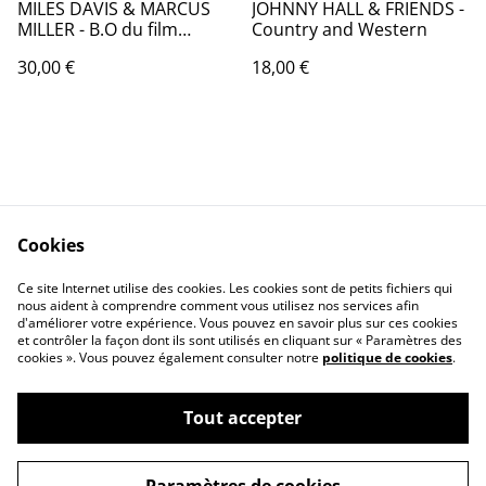
MILES DAVIS & MARCUS
JOHNNY HALL & FRIENDS -
MILLER - B.O du film
Country and Western
"SIESTA" - Allemagne -
30,00 €
18,00 €
1987 - Audio: NM - WB
Records 925 655
Cookies
Contactez-nous
Conditions
Politique de
Politique de cookies
Ce site Internet utilise des cookies. Les cookies sont de petits fichiers qui
nous aident à comprendre comment vous utilisez nos services afin
confidentialité
d'améliorer votre expérience. Vous pouvez en savoir plus sur ces cookies
Calendrier:
et contrôler la façon dont ils sont utilisés en cliquant sur « Paramètres des
Brocantes,Bourse...
cookies ». Vous pouvez également consulter notre
politique de cookies
.
Tout accepter
©
2026
VINYLSHOP85