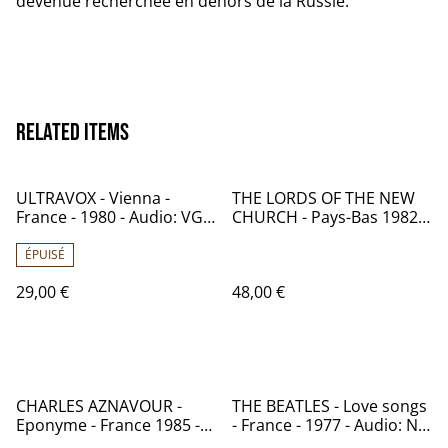
devenue recherchée en dehors de la Russie.
Related items
ULTRAVOX - Vienna -
THE LORDS OF THE NEW
France - 1980 - Audio: VG+
CHURCH - Pays-Bas 1982 -
/ CHRYSALIS CHR 1296
Audio: NM - ILLEGAL
RECORDS ILP 25008
ÉPUISÉ
29,00 €
48,00 €
CHARLES AZNAVOUR -
THE BEATLES - Love songs
Eponyme - France 1985 -
- France - 1977 - Audio: NM
Audio: NM - TREMA
- PATHE MARCONI / EMI 2