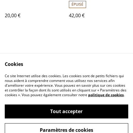
310200
C 154 06550
ÉPUISÉ
20,00 €
42,00 €
Cookies
Contactez-nous
Conditions
Politique de
Politique de cookies
Ce site Internet utilise des cookies. Les cookies sont de petits fichiers qui
nous aident à comprendre comment vous utilisez nos services afin
confidentialité
d'améliorer votre expérience. Vous pouvez en savoir plus sur ces cookies
Calendrier:
et contrôler la façon dont ils sont utilisés en cliquant sur « Paramètres des
Brocantes,Bourse...
cookies ». Vous pouvez également consulter notre
politique de cookies
.
Tout accepter
©
2026
VINYLSHOP85
Paramètres de cookies