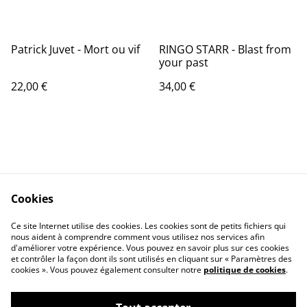
Patrick Juvet - Mort ou vif
RINGO STARR - Blast from
your past
22,00 €
34,00 €
Cookies
Contactez-nous
Conditions
Politique de
Politique de cookies
Ce site Internet utilise des cookies. Les cookies sont de petits fichiers qui
nous aident à comprendre comment vous utilisez nos services afin
confidentialité
d'améliorer votre expérience. Vous pouvez en savoir plus sur ces cookies
Calendrier:
et contrôler la façon dont ils sont utilisés en cliquant sur « Paramètres des
Brocantes,Bourse...
cookies ». Vous pouvez également consulter notre
politique de cookies
.