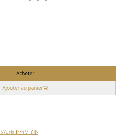
Acheter
Ajouter au panier
://urls.fr/hM_6ib