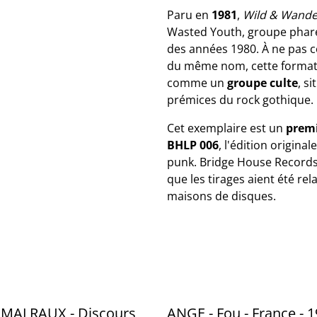
Paru en
1981
,
Wild & Wande
Wasted Youth, groupe phar
des années 1980. À ne pas 
du même nom, cette formati
comme un
groupe culte
, s
prémices du rock gothique.
Cet exemplaire est un
premi
BHLP 006
, l'édition origina
punk. Bridge House Records 
que les tirages aient été 
maisons de disques.
MALRAUX - Discours
ANGE - Fou - France - 1