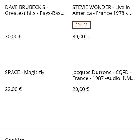
DAVE BRUBECK'S -
STEVIE WONDER - Live in
Greatest hits - Pays-Bas
America - France 1978 -
1982 - Audio: VG+ -CBS
Audio: NM - Motown 2C
627 10
062 - 52.961
ÉPUISÉ
30,00 €
30,00 €
SPACE - Magic fly
Jacques Dutronc - CQFD -
France - 1987 -Audio: NM -
CBS 460 405
22,00 €
20,00 €