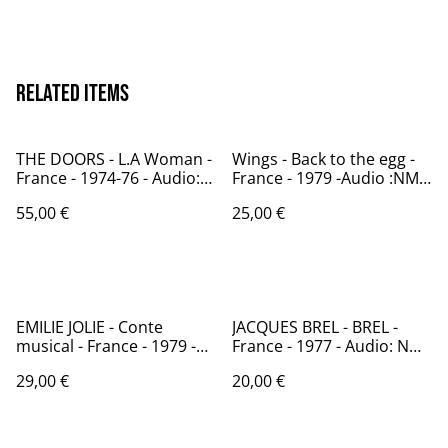
Related items
THE DOORS - L.A Woman -
Wings - Back to the egg -
France - 1974-76 - Audio:
France - 1979 -Audio :NM -
VG+ - ELEKTRA 42 090
EMI 2C 070 62799
55,00 €
25,00 €
EMILIE JOLIE - Conte
JACQUES BREL - BREL -
musical - France - 1979 -
France - 1977 - Audio: NM -
Audio: VG+ - RCA PL 37338
BARCLAY 96 010
29,00 €
20,00 €