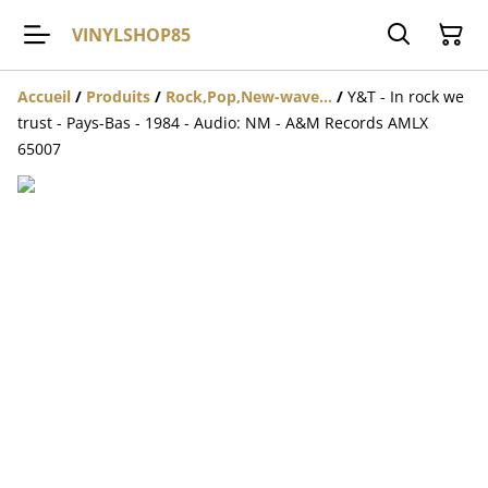
VINYLSHOP85
Accueil
/
Produits
/
Rock,Pop,New-wave...
/
Y&T - In rock we
trust - Pays-Bas - 1984 - Audio: NM - A&M Records AMLX
65007