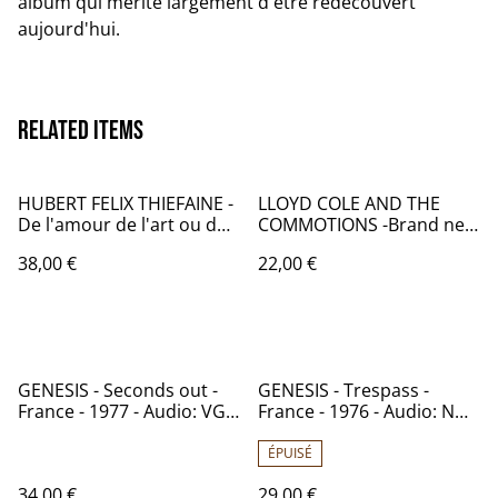
album qui mérite largement d'être redécouvert
aujourd'hui.
Related items
HUBERT FELIX THIEFAINE -
LLOYD COLE AND THE
De l'amour de l'art ou du
COMMOTIONS -Brand new
cochon - France - 1980 -
friend
38,00 €
22,00 €
Audio: NM / STERNE STE
26509
GENESIS - Seconds out -
GENESIS - Trespass -
France - 1977 - Audio: VG+
France - 1976 - Audio: NM -
- Charisma 9199 263
Charisma 9103 102
ÉPUISÉ
34,00 €
29,00 €