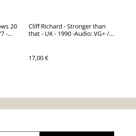
ows 20
Cliff Richard - Stronger than
7 -
that - UK - 1990 -Audio: VG+ /
3
EMI 12EM 129
17,00 €
es
Calendrier:
Brocantes,Bourse...