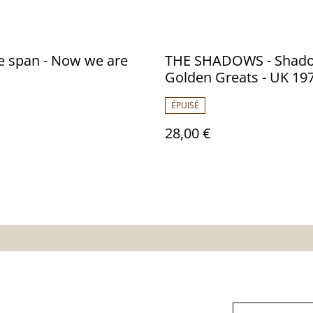
e span - Now we are
THE SHADOWS - Shad
Golden Greats - UK 197
Audio: NM - EMI EMTV.
ÉPUISÉ
28,00 €
nditions
Politique de
Politique de cooki
confidentialité