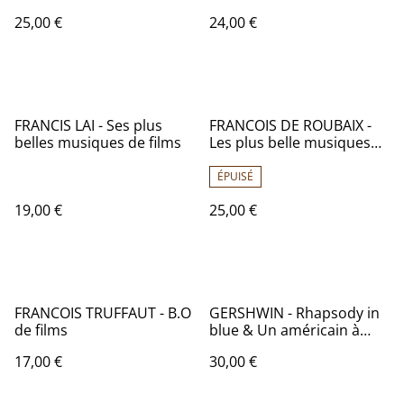
25,00 €
24,00 €
FRANCIS LAI - Ses plus
FRANCOIS DE ROUBAIX -
belles musiques de films
Les plus belle musiques
de (Vol.1) - France - 1979 -
Audio: NM - BARCLAY XBLY
ÉPUISÉ
900 502
19,00 €
25,00 €
FRANCOIS TRUFFAUT - B.O
GERSHWIN - Rhapsody in
de films
blue & Un américain à
Paris - France - 197? -
17,00 €
30,00 €
Audio: NM - VEGA 16.071