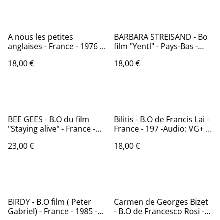
A nous les petites
BARBARA STREISAND - Bo
anglaises - France - 1976 -
film "Yentl" - Pays-Bas -
Audio: VG+ - Philips 9101
1983 - Audio: NM - CBS
18,00 €
18,00 €
028
86302
BEE GEES - B.O du film
Bilitis - B.O de Francis Lai -
"Staying alive" - France -
France - 197 -Audio: VG+ -
1983 - Audio: NM - RSO
WB Records 56375
23,00 €
18,00 €
813269
BIRDY - B.O film ( Peter
Carmen de Georges Bizet
Gabriel) - France - 1985 -
- B.O de Francesco Rosi -