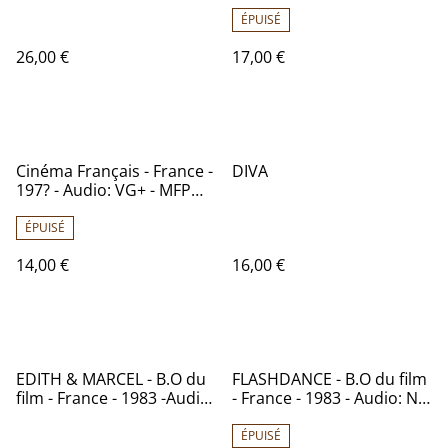
Audio :NM - Virgin
France - 1984 - Audio: VG+
Records 70354
- Erato – NUM 75120
ÉPUISÉ
26,00 €
17,00 €
Cinéma Français - France -
DIVA
197? - Audio: VG+ - MFP
5498
ÉPUISÉ
14,00 €
16,00 €
EDITH & MARCEL - B.O du
FLASHDANCE - B.O du film
film - France - 1983 -Audio:
- France - 1983 - Audio: NM
NM - PATHE 2C 170 -
- POLYGRAM Records 811
65.091
492
ÉPUISÉ