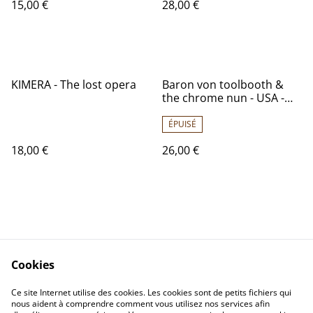
15,00 €
28,00 €
KIMERA - The lost opera
Baron von toolbooth &
the chrome nun - USA -
1980 - Audio: NM - GRUNT
AYL1 - 3799
ÉPUISÉ
18,00 €
26,00 €
Cookies
Contactez-nous
Conditions
Politique de
Politique de cookies
Ce site Internet utilise des cookies. Les cookies sont de petits fichiers qui
nous aident à comprendre comment vous utilisez nos services afin
confidentialité