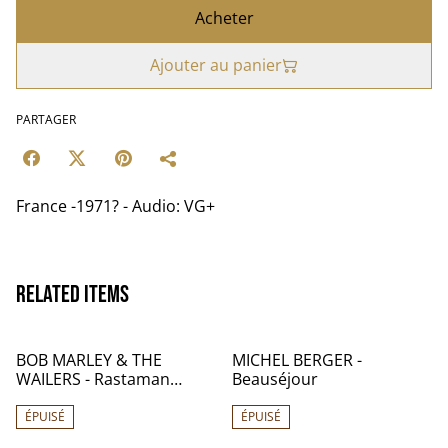
Acheter
Ajouter au panier
PARTAGER
France -1971? - Audio: VG+
Related items
BOB MARLEY & THE
MICHEL BERGER -
WAILERS - Rastaman
Beauséjour
Vibration - France - 1976 -
Audio: NM - Records
ÉPUISÉ
ÉPUISÉ
Island 9123 007