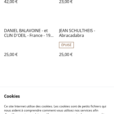
42,00 €
23,00 €
DANIEL BALAVOINE - et
JEAN SCHULTHEIS -
CLIN D'OEIL - France - 1979
Abracadabra
- Audio: NM - BARCLAY 91
036
ÉPUISÉ
25,00 €
25,00 €
Cookies
Contactez-nous
Conditions
Politique de
Politique de cookies
Ce site Internet utilise des cookies. Les cookies sont de petits fichiers qui
nous aident à comprendre comment vous utilisez nos services afin
confidentialité