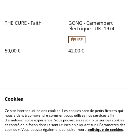
THE CURE - Faith
GONG - Camembert
électrique - UK -1974 -
Audio: NM - Virgin
Records VC 502
ÉPUISÉ
50,00 €
42,00 €
Cookies
Contactez-nous
Conditions
Politique de
Politique de cookies
Ce site Internet utilise des cookies. Les cookies sont de petits fichiers qui
nous aident à comprendre comment vous utilisez nos services afin
confidentialité
d'améliorer votre expérience. Vous pouvez en savoir plus sur ces cookies
Calendrier:
et contrôler la façon dont ils sont utilisés en cliquant sur « Paramètres des
Brocantes,Bourse...
cookies ». Vous pouvez également consulter notre
politique de cookies
.